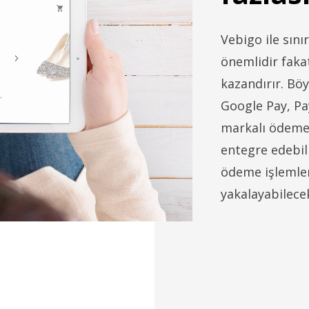
Vebigo ile sınır
önemlidir fakat
kazandırır. Bö
Google Pay, Pa
markalı ödeme 
entegre edebil
ödeme işlemleri
yakalayabilecek