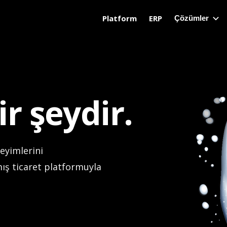
Platform
ERP
Çözümler
r şeydir.
neyimlerini
ış ticaret platformuyla