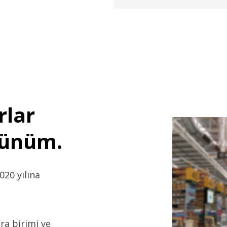
rlar
rünüm.
020 yılına
ra birimi ve