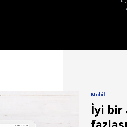
Mobil
İyi bi
fazlası