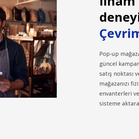
İlham
deney
Çevrim
Pop-up mağazala
güncel kampany
satış noktası 
mağazanızı fizi
envanterleri v
sisteme aktarab