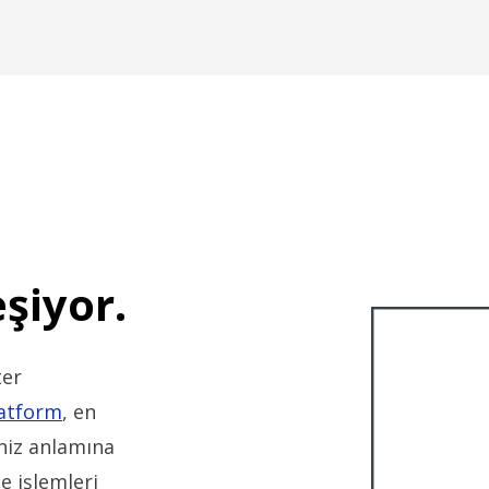
eşiyor.
ter
atform
, en
iniz anlamına
e işlemleri